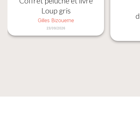
Coffret peluche et livre
Loup gris
d
Gilles Bizouerne
23/09/2026