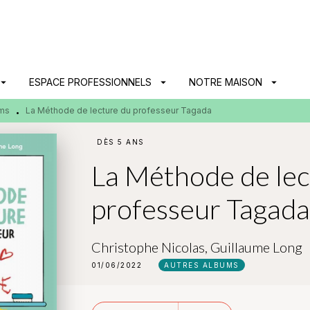
PIED DE PAGE
ow_drop_down
ESPACE PROFESSIONNELS
arrow_drop_down
NOTRE MAISON
arrow_drop_down
ums
La Méthode de lecture du professeur Tagada
•
DÈS 5 ANS
La Méthode de lec
professeur Tagad
Christophe Nicolas
,
Guillaume Long
01/06/2022
AUTRES ALBUMS