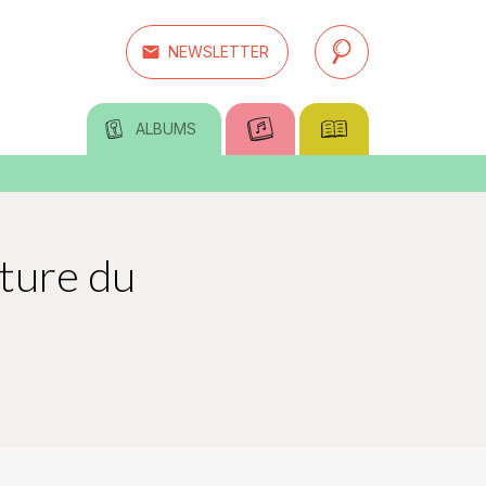
email
NEWSLETTER
search
ALBUMS
ture du
a