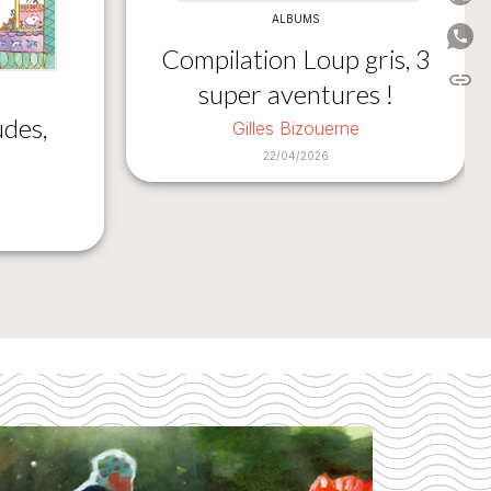
ALBUMS
P
Compilation Loup gris, 3
link
C
super aventures !
des,
Gilles Bizouerne
22/04/2026