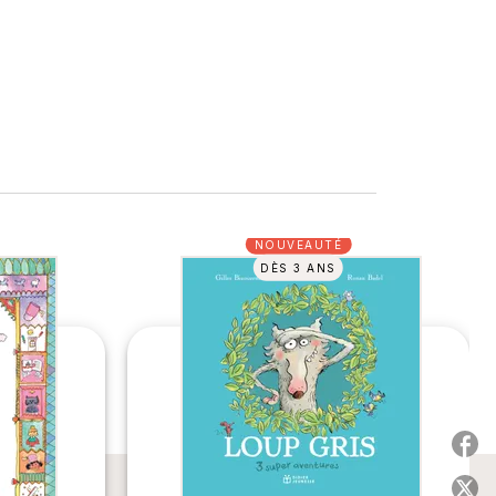
NOUVEAUTÉ
DÈS 3 ANS
P
P