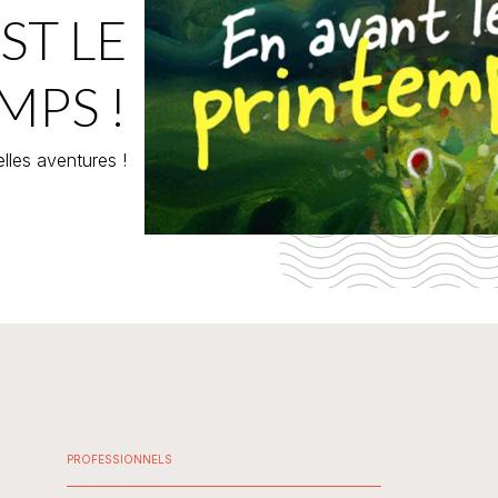
ST LE
MPS !
lles aventures !
PROFESSIONNELS