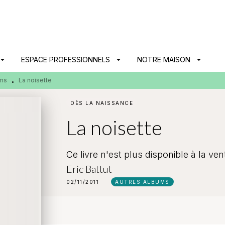
PIED DE PAGE
ow_drop_down
ESPACE PROFESSIONNELS
arrow_drop_down
NOTRE MAISON
arrow_drop_down
ums
La noisette
•
DÈS LA NAISSANCE
La noisette
Ce livre n'est plus disponible à la ven
Eric Battut
02/11/2011
AUTRES ALBUMS