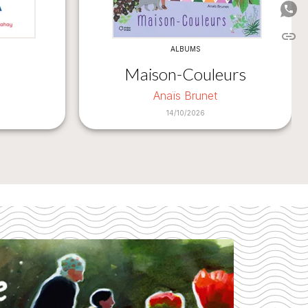
P
link
C
ALBUMS
Maison-Couleurs
Anaïs Brunet
14/10/2026