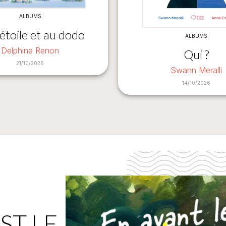
ALBUMS
étoile et au dodo
ALBUMS
Delphine Renon
Qui ?
21/10/2026
Swann Meralli
14/10/2026
ST LE