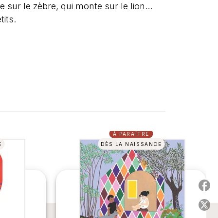
e sur le zèbre, qui monte sur le lion…
tits.
À PARAÎTRE
E
DÈS LA NAISSANCE
P
P