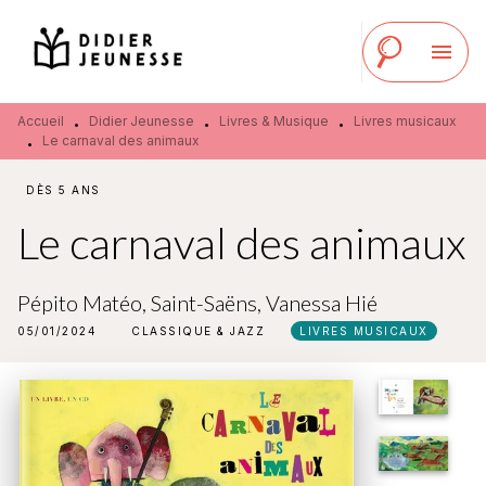
MENU
RECHERCHE
CONTENU
menu
PIED DE PAGE
Accueil
Didier Jeunesse
Livres & Musique
Livres musicaux
•
•
•
Le carnaval des animaux
•
DÈS 5 ANS
Le carnaval des animaux
Pépito Matéo
,
Saint-Saëns
,
Vanessa Hié
05/01/2024
CLASSIQUE & JAZZ
LIVRES MUSICAUX