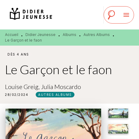
MENU
RECHERCHE
CONTENU
menu
PIED DE PAGE
Accueil
Didier Jeunesse
Albums
Autres Albums
•
•
•
•
Le Garçon et le faon
DÈS 4 ANS
Le Garçon et le faon
Louise Greig
,
Julia Moscardo
28/02/2024
AUTRES ALBUMS