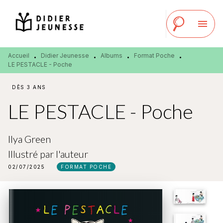
MENU
RECHERCHE
CONTENU
menu
PIED DE PAGE
Accueil
Didier Jeunesse
Albums
Format Poche
•
•
•
•
LE PESTACLE - Poche
DÈS 3 ANS
LE PESTACLE - Poche
Ilya Green
Illustré par
l'auteur
02/07/2025
FORMAT POCHE