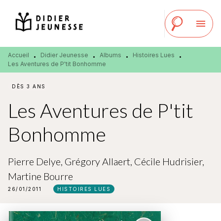
MENU
RECHERCHE
CONTENU
menu
PIED DE PAGE
Accueil
Didier Jeunesse
Albums
Histoires Lues
•
•
•
•
Les Aventures de P'tit Bonhomme
DÈS 3 ANS
Les Aventures de P'tit
Bonhomme
Pierre Delye
,
Grégory Allaert
,
Cécile Hudrisier
,
Martine Bourre
26/01/2011
HISTOIRES LUES