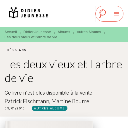
MENU
RECHERCHE
CONTENU
menu
PIED DE PAGE
Accueil
Didier Jeunesse
Albums
Autres Albums
•
•
•
•
Les deux vieux et l'arbre de vie
DÈS 5 ANS
Les deux vieux et l'arbre
de vie
Ce livre n'est plus disponible à la vente
Patrick Fischmann
,
Martine Bourre
09/01/2013
AUTRES ALBUMS