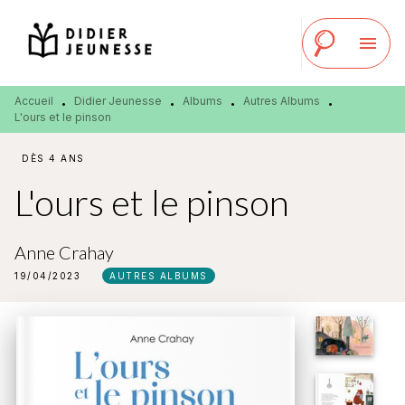
MENU
RECHERCHE
CONTENU
menu
PIED DE PAGE
Accueil
Didier Jeunesse
Albums
Autres Albums
•
•
•
•
L'ours et le pinson
DÈS 4 ANS
L'ours et le pinson
Anne Crahay
19/04/2023
AUTRES ALBUMS