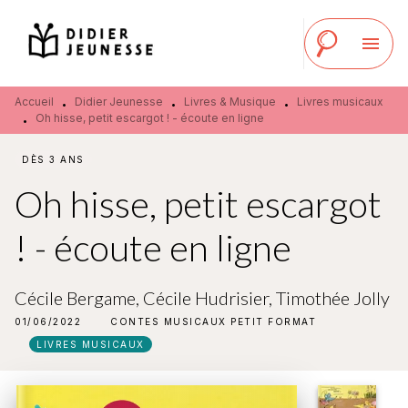
MENU
RECHERCHE
CONTENU
menu
PIED DE PAGE
Accueil
Didier Jeunesse
Livres & Musique
Livres musicaux
•
•
•
Oh hisse, petit escargot ! - écoute en ligne
•
DÈS 3 ANS
Oh hisse, petit escargot
! - écoute en ligne
Cécile Bergame
,
Cécile Hudrisier
,
Timothée Jolly
01/06/2022
CONTES MUSICAUX PETIT FORMAT
LIVRES MUSICAUX