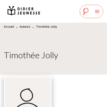
MENU
RECHERCHE
CONTENU
menu
PIED DE PAGE
Accueil
Auteurs
Timothée Jolly
•
•
Timothée Jolly