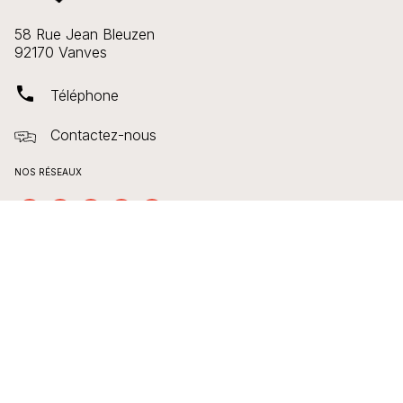
58 Rue Jean Bleuzen
92170 Vanves
phone
Téléphone
Contactez-nous
NOS RÉSEAUX
PROFESSIONNELS
Journalistes
Libraires et Bibliothécaires
Enseignants et Documentalistes