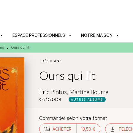
PIED DE PAGE
ow_drop_down
ESPACE PROFESSIONNELS
arrow_drop_down
NOTRE MAISON
arrow_drop_down
ums
Ours qui lit
•
DÈS 5 ANS
Ours qui lit
Eric Pintus
,
Martine Bourre
04/10/2006
AUTRES ALBUMS
Commander selon votre format
ACHETER
13,50 €
TÉLÉC