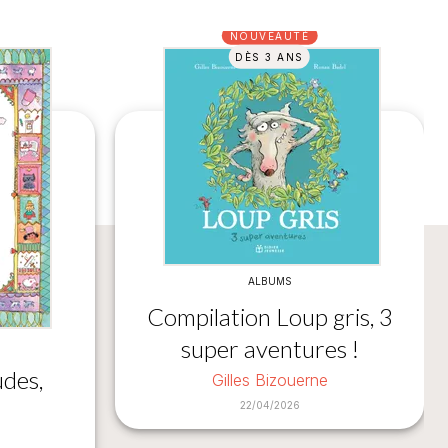
NOUVEAUTÉ
DÈS 3 ANS
ALBUMS
Compilation Loup gris, 3
super aventures !
des,
Gilles Bizouerne
22/04/2026