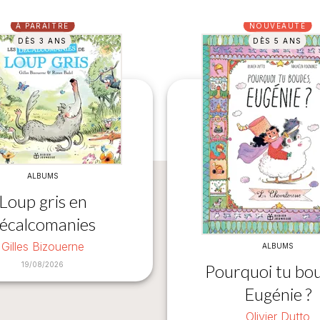
À PARAÎTRE
NOUVEAUTÉ
DÈS 3 ANS
DÈS 5 ANS
ALBUMS
Loup gris en
écalcomanies
Gilles Bizouerne
ALBUMS
19/08/2026
Pourquoi tu bou
Eugénie ?
Olivier Dutto