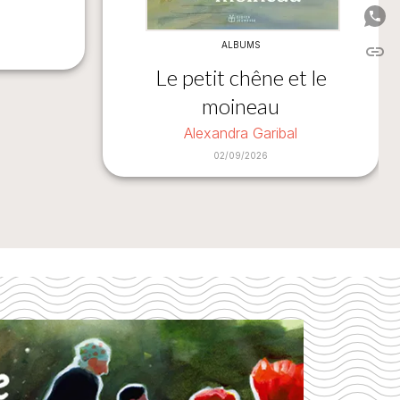
P
ALBUMS
link
C
Le petit chêne et le
moineau
Alexandra Garibal
02/09/2026