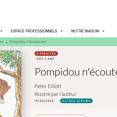
PIED DE PAGE
ow_drop_down
ESPACE PROFESSIONNELS
arrow_drop_down
NOTRE MAISON
arrow_drop_down
ums
Pompidou n'écoute rien
•
À PARAÎTRE
DÈS 3 ANS
Pompidou n'écoute
Peter Elliott
Illustré par
l'auteur
16/09/2026
AUTRES ALBUMS