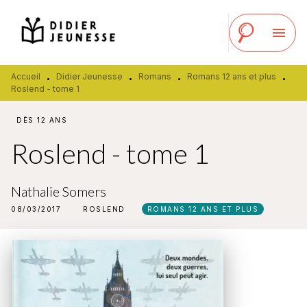
MENU
RECHERCHE
CONTENU
menu
PIED DE PAGE
Accueil
Didier Jeunesse
Romans
Romans 12 ans et plus
•
•
•
•
Roslend - tome 1
DÈS 12 ANS
Roslend - tome 1
Nathalie Somers
08/03/2017
ROSLEND
ROMANS 12 ANS ET PLUS