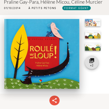
Praline Gay-Para
,
Hélène Micou
,
Céline Murcier
01/10/2014
À PETITS PETONS
FORMAT GÉANT
collections
+
2