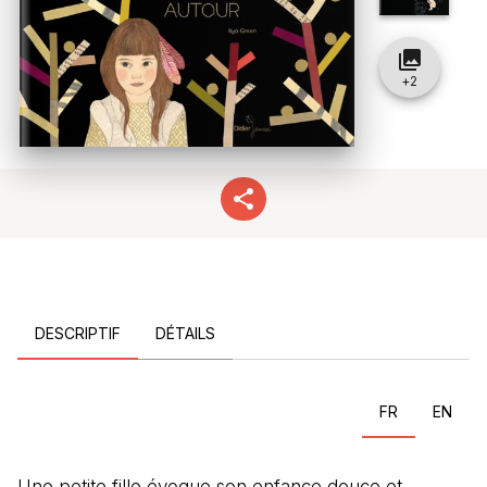
collections
+
2
DESCRIPTIF
DÉTAILS
FR
EN