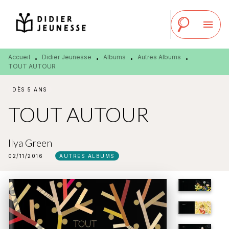
MENU
RECHERCHE
CONTENU
menu
PIED DE PAGE
Accueil
Didier Jeunesse
Albums
Autres Albums
•
•
•
•
TOUT AUTOUR
DÈS 5 ANS
TOUT AUTOUR
Ilya Green
02/11/2016
AUTRES ALBUMS