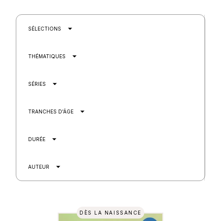
arrow_drop_down
SÉLECTIONS
arrow_drop_down
THÉMATIQUES
arrow_drop_down
SÉRIES
arrow_drop_down
TRANCHES D'ÂGE
arrow_drop_down
DURÉE
arrow_drop_down
AUTEUR
DÈS LA NAISSANCE