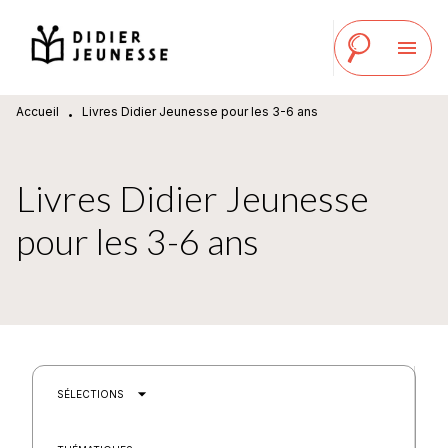
MENU
RECHERCHE
CONTENU
menu
PIED DE PAGE
Accueil
Livres Didier Jeunesse pour les 3-6 ans
•
Livres Didier Jeunesse
pour les 3-6 ans
arrow_drop_down
SÉLECTIONS