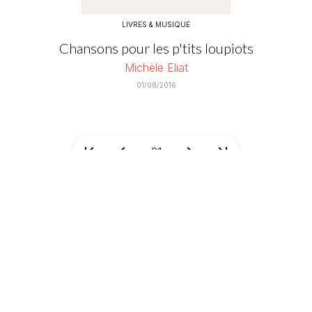
LIVRES & MUSIQUE
Chansons pour les p'tits loupiots
Michèle Eliat
01/08/2016
first_page
chevron_left
chevron_right
last_page
21