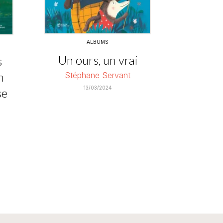
ALBUMS
Un ours, un vrai
s
n
Stéphane Servant
13/03/2024
se