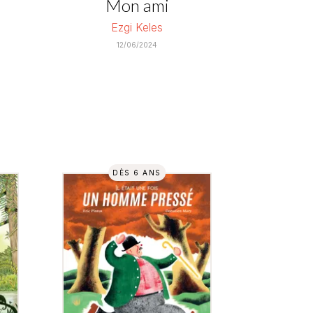
Mon ami
Ezgi Keles
12/06/2024
DÈS 6 ANS