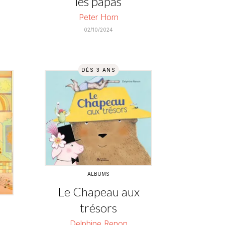
les papas
Peter Horn
02/10/2024
DÈS 3 ANS
ALBUMS
Le Chapeau aux
trésors
a
Delphine Renon