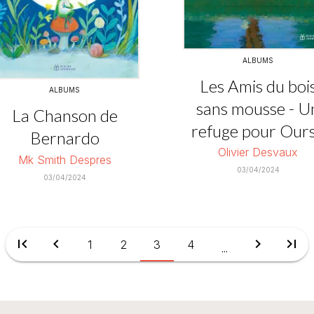
ALBUMS
Les Amis du boi
ALBUMS
sans mousse - U
La Chanson de
refuge pour Our
Bernardo
Olivier Desvaux
Mk Smith Despres
03/04/2024
03/04/2024
first_page
chevron_left
chevron_right
last_page
1
2
3
4
...