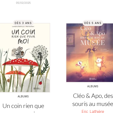
05/02/2025
DÈS 3 ANS
DÈS 5 ANS
ALBUMS
Cléo & Apo, des
ALBUMS
souris au musé
Un coin rien que
Eric Lathière