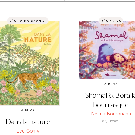
DÈS LA NAISSANCE
DÈS 3 ANS
ALBUMS
Shamal & Bora l
bourrasque
ALBUMS
Nejma Bourouaha
Dans la nature
08/01/2025
Eve Gomy