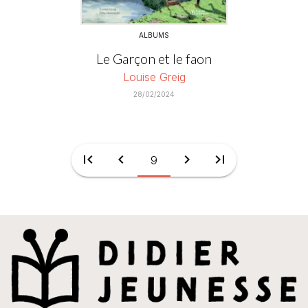
ALBUMS
Le Garçon et le faon
Louise Greig
28/02/2024
first_page
chevron_left
chevron_right
last_page
9