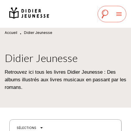
MENU
RECHERCHE
CONTENU
menu
PIED DE PAGE
Accueil
Didier Jeunesse
•
Didier Jeunesse
Retrouvez ici tous les livres Didier Jeunesse : Des
albums illustrés aux livres musicaux en passant par les
romans.
arrow_drop_down
SÉLECTIONS