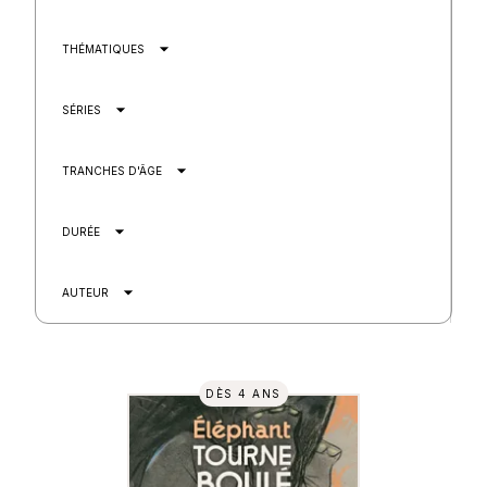
arrow_drop_down
THÉMATIQUES
arrow_drop_down
SÉRIES
arrow_drop_down
TRANCHES D'ÂGE
arrow_drop_down
DURÉE
arrow_drop_down
AUTEUR
DÈS 4 ANS