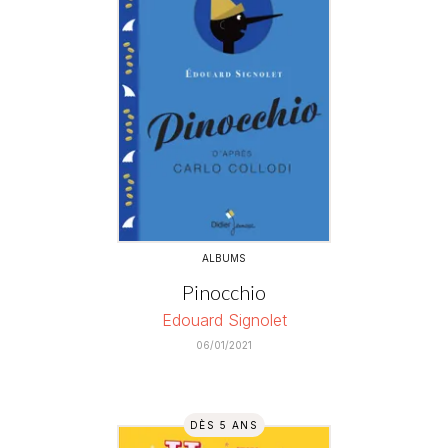
ALBUMS
Pinocchio
Edouard Signolet
06/01/2021
DÈS 5 ANS