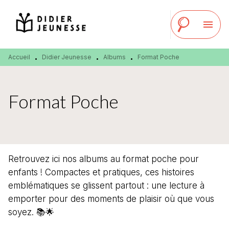
MENU
RECHERCHE
CONTENU
menu
PIED DE PAGE
Accueil
Didier Jeunesse
Albums
Format Poche
•
•
•
Format Poche
Retrouvez ici nos albums au format poche pour
enfants ! Compactes et pratiques, ces histoires
emblématiques se glissent partout : une lecture à
emporter pour des moments de plaisir où que vous
soyez. 📚🌟