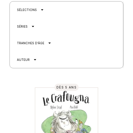
arrow_drop_down
SÉLECTIONS
arrow_drop_down
SÉRIES
arrow_drop_down
TRANCHES D'ÂGE
arrow_drop_down
AUTEUR
DÈS 5 ANS