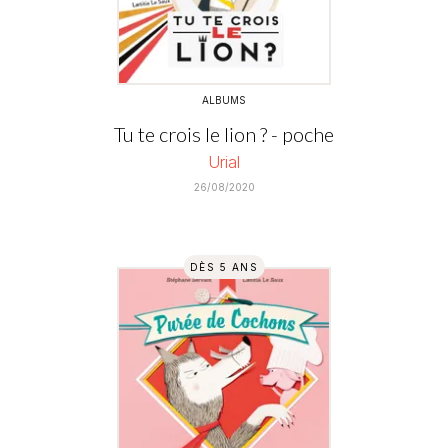
ALBUMS
Tu te crois le lion ? - poche
Urial
26/08/2020
DÈS 5 ANS