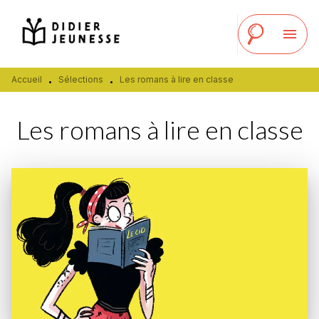
MENU
RECHERCHE
CONTENU
menu
PIED DE PAGE
Accueil
Sélections
Les romans à lire en classe
•
•
Les romans à lire en classe