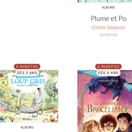
ALBUMS
Plume et Po
Emma Simpson
26/08/2026
À PARAÎTRE
À PARAÎTRE
DÈS 3 ANS
DÈS 9 ANS
ALBUMS