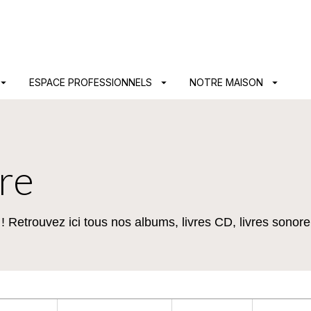
PIED DE PAGE
ow_drop_down
ESPACE PROFESSIONNELS
arrow_drop_down
NOTRE MAISON
arrow_drop_down
tre
 Retrouvez ici tous nos albums, livres CD, livres sonore e