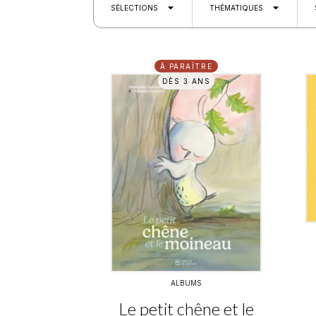
arrow_drop_down
arrow_drop_down
SÉLECTIONS
THÉMATIQUES
À PARAÎTRE
DÈS 3 ANS
ALBUMS
Le petit chêne et le