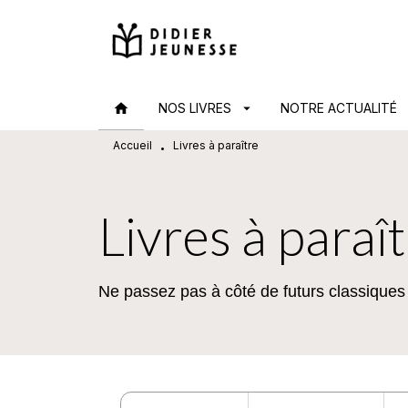
MENU
RECHERCHE
CONTENU
home
NOS LIVRES
arrow_drop_down
NOTRE ACTUALITÉ
arr
Accueil
Livres à paraître
•
Livres à paraî
Ne passez pas à côté de futurs classiques !