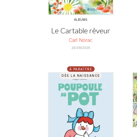
ALBUMS
Le Cartable rêveur
Carl Norac
26/08/2026
À PARAÎTRE
DÈS LA NAISSANCE