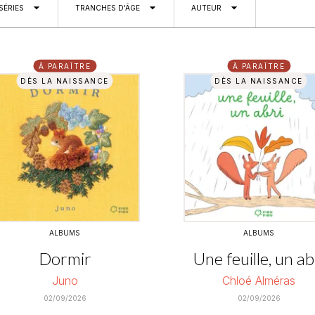
arrow_drop_down
arrow_drop_down
arrow_drop_down
SÉRIES
TRANCHES D'ÂGE
AUTEUR
À PARAÎTRE
À PARAÎTRE
DÈS LA NAISSANCE
DÈS LA NAISSANCE
ALBUMS
ALBUMS
Dormir
Une feuille, un ab
Juno
Chloé Alméras
02/09/2026
02/09/2026