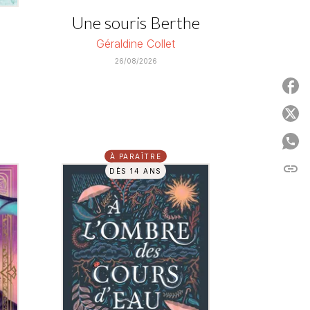
Une souris Berthe
Géraldine Collet
26/08/2026
P
P
P
À PARAÎTRE
link
C
DÈS 14 ANS