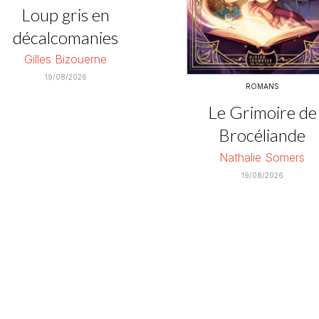
Loup gris en
décalcomanies
Gilles Bizouerne
19/08/2026
ROMANS
Le Grimoire de
Brocéliande
Nathalie Somers
19/08/2026