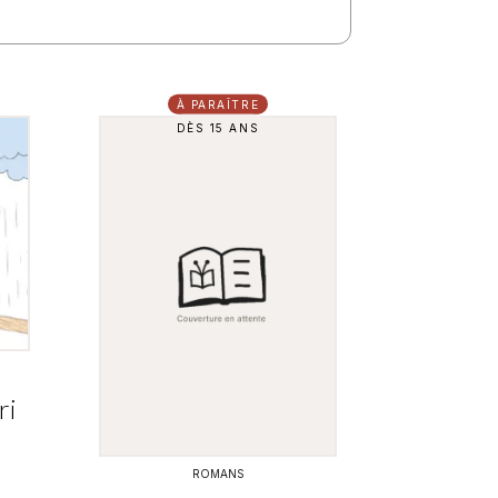
À PARAÎTRE
DÈS 15 ANS
ri
ROMANS