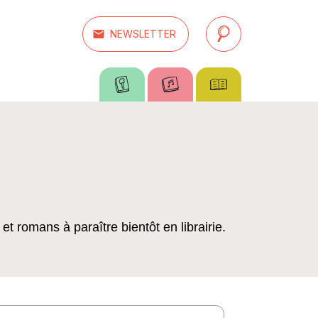
email
NEWSLETTER
search
t romans à paraître bientôt en librairie.