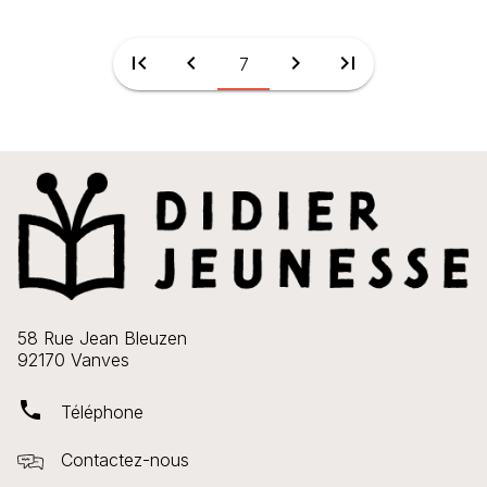
first_page
chevron_left
chevron_right
last_page
7
58 Rue Jean Bleuzen
92170 Vanves
phone
Téléphone
Contactez-nous