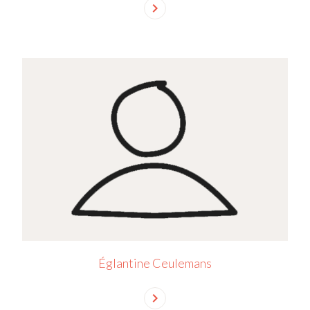
chevron_right
Églantine Ceulemans
chevron_right