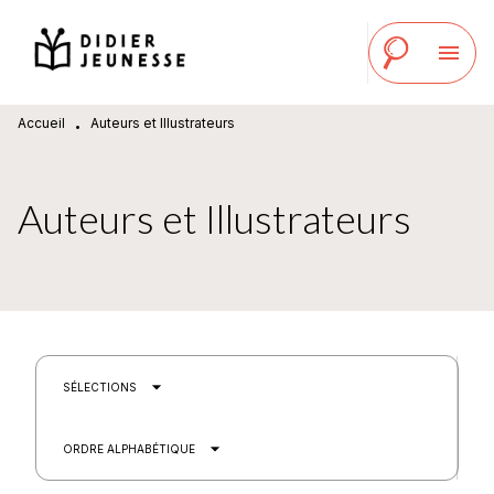
MENU
RECHERCHE
CONTENU
menu
PIED DE PAGE
Accueil
Auteurs et Illustrateurs
•
Auteurs et Illustrateurs
arrow_drop_down
SÉLECTIONS
arrow_drop_down
ORDRE ALPHABÉTIQUE