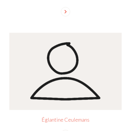
chevron_right
Églantine Ceulemans