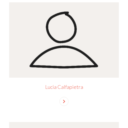
Lucia Calfapietra
chevron_right