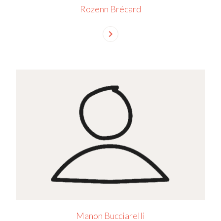
Rozenn Brécard
chevron_right
Manon Bucciarelli