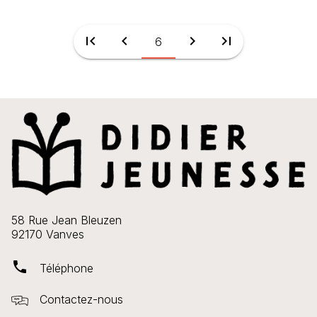
first_page
chevron_left
chevron_right
last_page
6
58 Rue Jean Bleuzen
92170 Vanves
phone
Téléphone
Contactez-nous