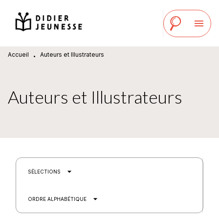
MENU
RECHERCHE
CONTENU
menu
PIED DE PAGE
Accueil
Auteurs et Illustrateurs
•
Auteurs et Illustrateurs
arrow_drop_down
SÉLECTIONS
arrow_drop_down
ORDRE ALPHABÉTIQUE