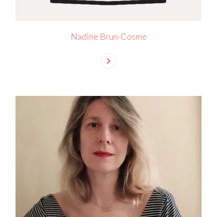
Nadine Brun-Cosme
chevron_right