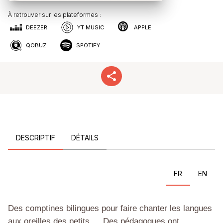
À retrouver sur les plateformes :
DEEZER
YT MUSIC
APPLE
QOBUZ
SPOTIFY
DESCRIPTIF
DÉTAILS
FR
EN
Des comptines bilingues pour faire chanter les langues
aux oreilles des petits…
Des pédagogues ont