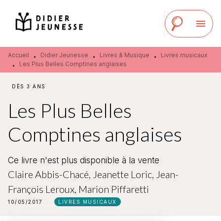
MENU
RECHERCHE
CONTENU
menu
PIED DE PAGE
Accueil
Didier Jeunesse
Livres & Musique
Livres musicaux
•
•
•
Les Plus Belles Comptines anglaises
•
DÈS 3 ANS
Les Plus Belles
Comptines anglaises
Ce livre n'est plus disponible à la vente
Claire Abbis-Chacé
,
Jeanette Loric
,
Jean-
François Leroux
,
Marion Piffaretti
10/05/2017
LIVRES MUSICAUX