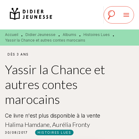
MENU
RECHERCHE
CONTENU
menu
PIED DE PAGE
Accueil
Didier Jeunesse
Albums
Histoires Lues
•
•
•
•
Yassir la Chance et autres contes marocains
DÈS 3 ANS
Yassir la Chance et
autres contes
marocains
Ce livre n'est plus disponible à la vente
Halima Hamdane
,
Aurélia Fronty
30/08/2017
HISTOIRES LUES