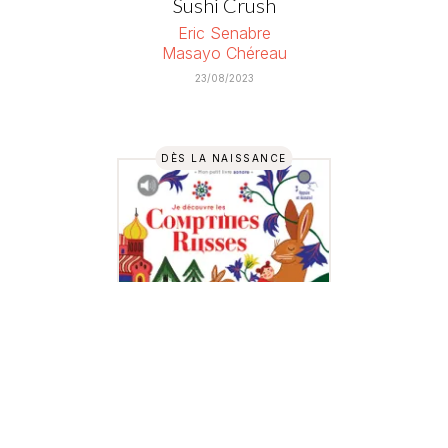
Sushi Crush
Eric Senabre
Masayo Chéreau
23/08/2023
DÈS LA NAISSANCE
LIVRES & MUSIQUE
Je découvre les comptines russes
Collectif
23/08/2023