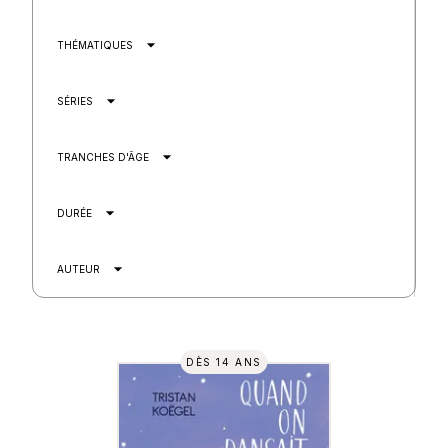
arrow_drop_down
THÉMATIQUES
arrow_drop_down
SÉRIES
arrow_drop_down
TRANCHES D'ÂGE
arrow_drop_down
DURÉE
arrow_drop_down
AUTEUR
DÈS 14 ANS