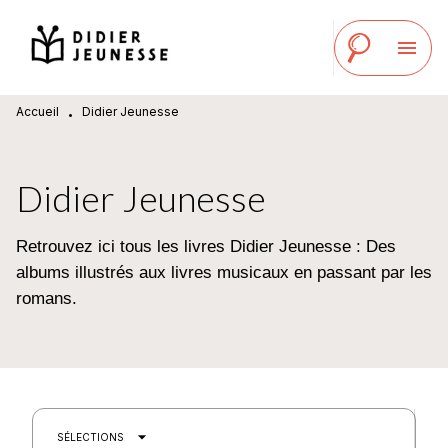
MENU
RECHERCHE
CONTENU
menu
PIED DE PAGE
Accueil
Didier Jeunesse
•
Didier Jeunesse
Retrouvez ici tous les livres Didier Jeunesse : Des
albums illustrés aux livres musicaux en passant par les
romans.
arrow_drop_down
SÉLECTIONS