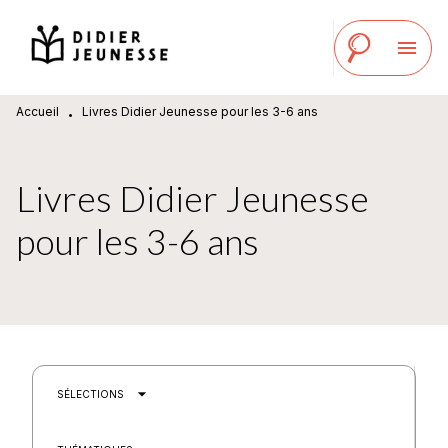
MENU
RECHERCHE
CONTENU
menu
PIED DE PAGE
Accueil
Livres Didier Jeunesse pour les 3-6 ans
•
Livres Didier Jeunesse
pour les 3-6 ans
arrow_drop_down
SÉLECTIONS