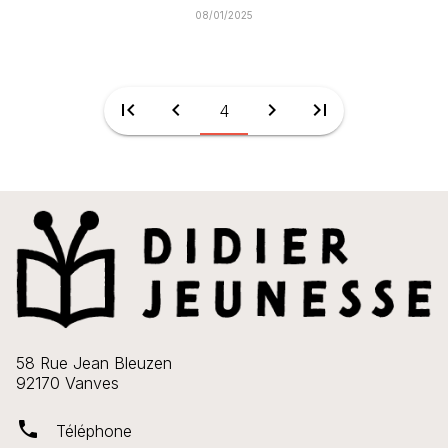
08/01/2025
first_page
chevron_left
chevron_right
last_page
4
58 Rue Jean Bleuzen
92170 Vanves
phone
Téléphone