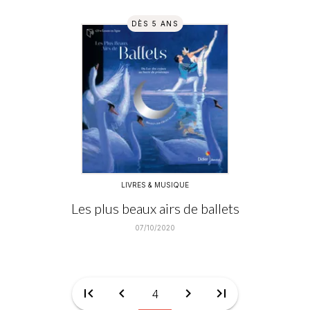
DÈS 5 ANS
LIVRES & MUSIQUE
Les plus beaux airs de ballets
07/10/2020
first_page
chevron_left
chevron_right
last_page
4